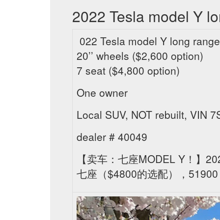
2022 Tesla model Y lo
022 Tesla model Y long range
20’’ wheels ($2,600 option)
7 seat ($4,800 option)
One owner
Local SUV, NOT rebuilt, VI
dealer # 40049
【卖车：七座MODEL Y！】202
七座（$4800的选配），5190